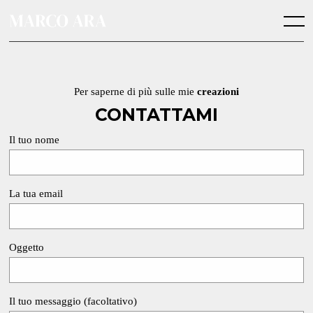
Skip
to
Menu
content
Per saperne di più sulle mie
creazioni
CONTATTAMI
Il tuo nome
La tua email
Oggetto
Il tuo messaggio (facoltativo)